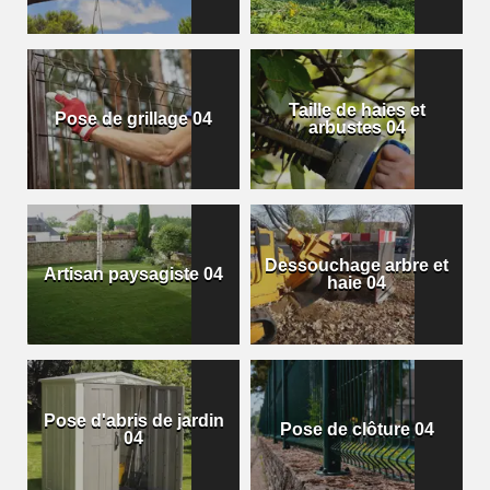
Taille de haies et
Pose de grillage 04
arbustes 04
Dessouchage arbre et
Artisan paysagiste 04
haie 04
Pose d'abris de jardin
Pose de clôture 04
04