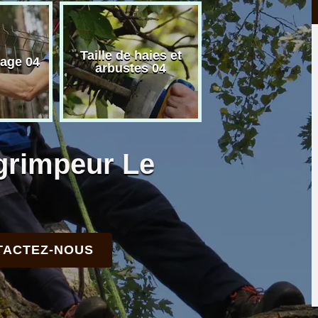
Taille de haies et
Artisan paysagi
lage 04
arbustes 04
04
 grimpeur Le
TACTEZ-NOUS