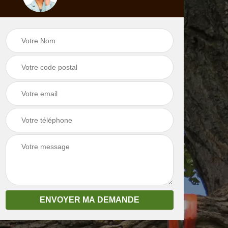
ste
Dessouchage arbre
Pose d'abris de
et haie 04
jardin 04