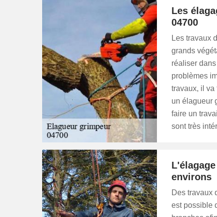
Les élaga
04700
Les travaux d
grands végéta
réaliser dan
problèmes im
travaux, il va
un élagueur g
faire un trav
sont très int
L'élagage
environs
Des travaux d'
est possible 