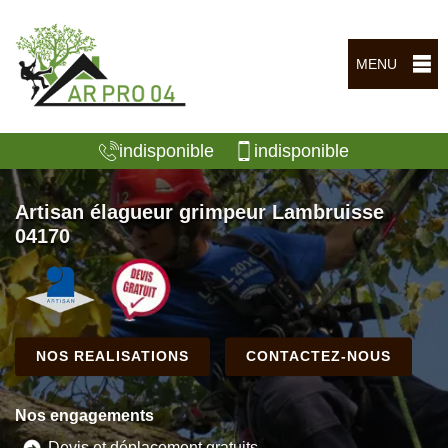
MENU
indisponible
indisponible
Artisan élagueur grimpeur Lambruisse
04170
NOS REALISATIONS
CONTACTEZ-NOUS
Nos engagements
Devis et déplacement gratuits