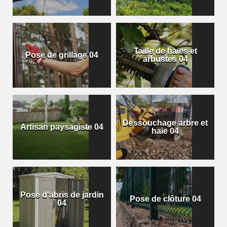
Taille de haies et
Pose de grillage 04
arbustes 04
Dessouchage arbre et
Artisan paysagiste 04
haie 04
Pose d'abris de jardin
Pose de clôture 04
04