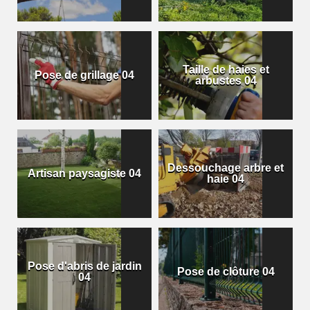
Taille de haies et
Pose de grillage 04
arbustes 04
Dessouchage arbre et
Artisan paysagiste 04
haie 04
Pose d'abris de jardin
Pose de clôture 04
04